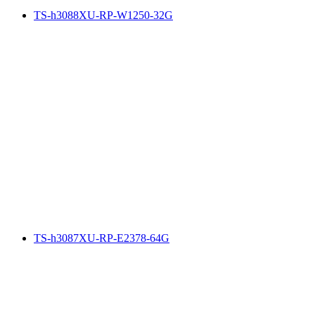
TS-h3088XU-RP-W1250-32G
TS-h3087XU-RP-E2378-64G