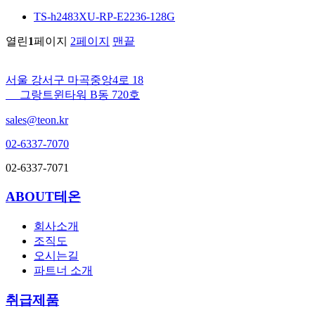
TS-h2483XU-RP-E2236-128G
열린
1
페이지
2
페이지
맨끝
서울 강서구 마곡중앙4로 18
그랑트윈타워 B동 720호
sales@teon.kr
02-6337-7070
02-6337-7071
ABOUT테온
회사소개
조직도
오시는길
파트너 소개
취급제품