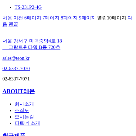
TS-231P2-4G
처음
이전
6
페이지
7
페이지
8
페이지
9
페이지
열린
10
페이지
다
음
맨끝
서울 강서구 마곡중앙4로 18
그랑트윈타워 B동 720호
sales@teon.kr
02-6337-7070
02-6337-7071
ABOUT테온
회사소개
조직도
오시는길
파트너 소개
취급제품