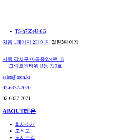
TS-h765eU-8G
처음
1
페이지
2
페이지
열린
3
페이지
서울 강서구 마곡중앙4로 18
그랑트윈타워 B동 720호
sales@teon.kr
02-6337-7070
02-6337-7071
ABOUT테온
회사소개
조직도
오시는길