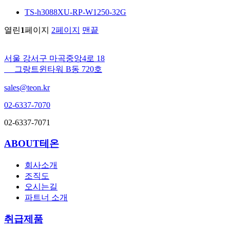
TS-h3088XU-RP-W1250-32G
열린
1
페이지
2
페이지
맨끝
서울 강서구 마곡중앙4로 18
그랑트윈타워 B동 720호
sales@teon.kr
02-6337-7070
02-6337-7071
ABOUT테온
회사소개
조직도
오시는길
파트너 소개
취급제품