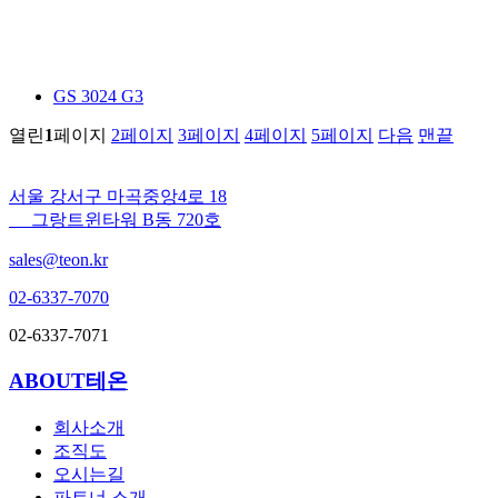
GS 3024 G3
열린
1
페이지
2
페이지
3
페이지
4
페이지
5
페이지
다음
맨끝
서울 강서구 마곡중앙4로 18
그랑트윈타워 B동 720호
sales@teon.kr
02-6337-7070
02-6337-7071
ABOUT테온
회사소개
조직도
오시는길
파트너 소개