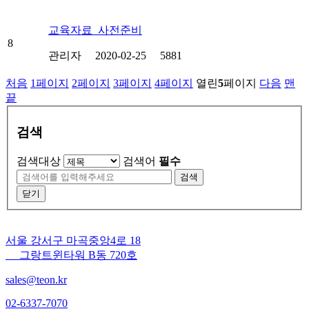
교육자료_사전준비
8
관리자
2020-02-25
5881
처음
1
페이지
2
페이지
3
페이지
4
페이지
열린
5
페이지
다음
맨
끝
검색
검색대상
검색어
필수
검색
닫기
서울 강서구 마곡중앙4로 18
그랑트윈타워 B동 720호
sales@teon.kr
02-6337-7070