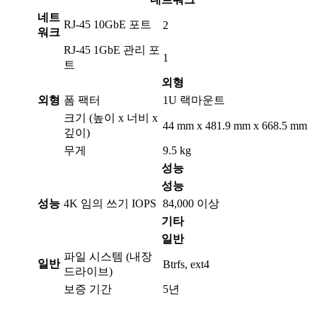
네트
RJ-45 10GbE 포트
2
워크
RJ-45 1GbE 관리 포
1
트
외형
외형
폼 팩터
1U 랙마운트
크기 (높이 x 너비 x
44 mm x 481.9 mm x 668.5 mm
깊이)
무게
9.5 kg
성능
성능
성능
4K 임의 쓰기 IOPS
84,000 이상
기타
일반
파일 시스템 (내장
일반
Btrfs, ext4
드라이브)
보증 기간
5년