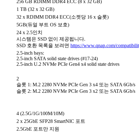
256 GB RDIMM DDR4 ECC (8 x 32 GB)
1 TB (32 x 32 GB)
32 x RDIMM DDR4 ECC(소켓당 16 x 슬롯)
5GB(듀얼 부트 OS 보호)
24 x 2.5인치
시스템은 SSD 없이 제공됩니다.
SSD 호환 목록을 보려면
https://www.qnap.com/compatibilit
2.5-inch bays:
2.5-inch SATA solid state drives (#17-24)
2.5-inch U.2 NVMe PCIe Gen4 x4 solid state drives
2
슬롯 1: M.2 2280 NVMe PCIe Gen 3 x4 또는 SATA 6Gb/s
슬롯 2: M.2 2280 NVMe PCIe Gen 3 x2 또는 SATA 6Gb/s
4 (2.5G/1G/100M/10M)
2 x 25GbE SFP28 SmartNIC 포트
2.5GbE 포트만 지원