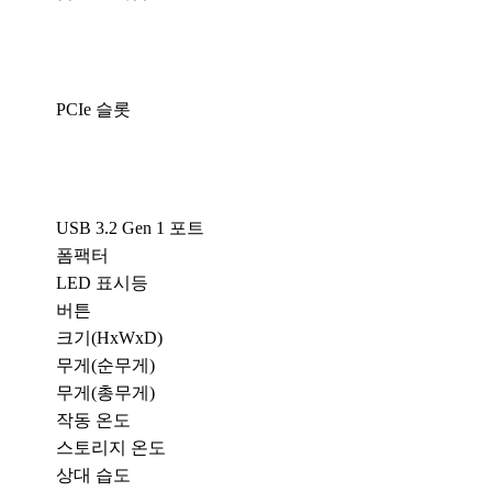
PCIe 슬롯
USB 3.2 Gen 1 포트
폼팩터
LED 표시등
버튼
크기(HxWxD)
무게(순무게)
무게(총무게)
작동 온도
스토리지 온도
상대 습도