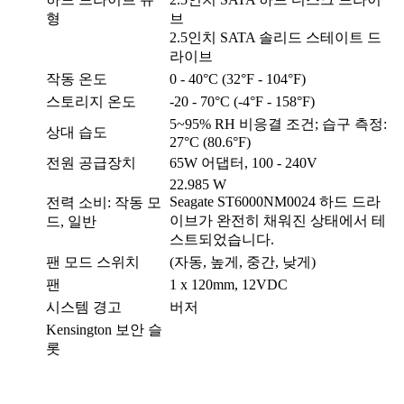
형
브
2.5인치 SATA 솔리드 스테이트 드
라이브
작동 온도
0 - 40°C (32°F - 104°F)
스토리지 온도
-20 - 70°C (-4°F - 158°F)
5~95% RH 비응결 조건; 습구 측정:
상대 습도
27°C (80.6°F)
전원 공급장치
65W 어댑터, 100 - 240V
22.985 W
Seagate ST6000NM0024 하드 드라
전력 소비: 작동 모
이브가 완전히 채워진 상태에서 테
드, 일반
스트되었습니다.
팬 모드 스위치
(자동, 높게, 중간, 낮게)
팬
1 x 120mm, 12VDC
시스템 경고
버저
Kensington 보안 슬
롯