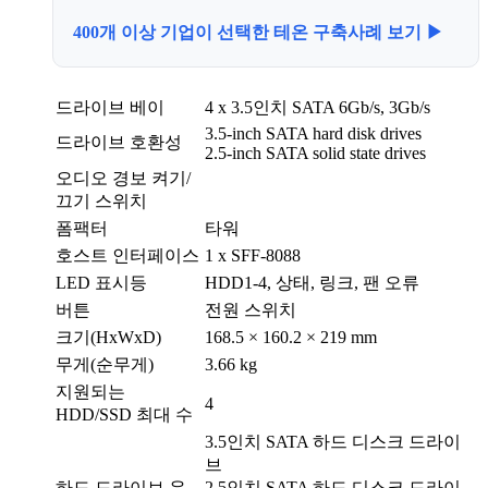
400개 이상 기업이 선택한 테온 구축사례 보기 ▶
드라이브 베이
4 x 3.5인치 SATA 6Gb/s, 3Gb/s
3.5-inch SATA hard disk drives
드라이브 호환성
2.5-inch SATA solid state drives
오디오 경보 켜기/
끄기 스위치
폼팩터
타워
호스트 인터페이스
1 x SFF-8088
LED 표시등
HDD1-4, 상태, 링크, 팬 오류
버튼
전원 스위치
크기(HxWxD)
168.5 × 160.2 × 219 mm
무게(순무게)
3.66 kg
지원되는
4
HDD/SSD 최대 수
3.5인치 SATA 하드 디스크 드라이
브
하드 드라이브 유
2.5인치 SATA 하드 디스크 드라이