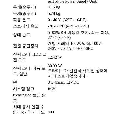
part of the Power Supply Unit.
무게(순무게)
4.15 kg
무게(총무게)
5.78 kg
작동 온도
0 - 40°C (32°F - 104°F)
스토리지 온도
-20 - 70°C (-4°F - 158°F)
5~95% RH 비응결 조건; 습구 측정:
상대 습도
27°C (80.6°F)
개방 프레임 100W, 입력: 100V-
전원 공급장치
240V ~ / 3.5A, 50Hz-60Hz
전력 소비: HDD 절
12.42 W
전 모드
30.99 W
전력 소비: 작동 모
드라이브가 완전히 채워진 상태에
드, 일반
서 테스트되었습니다.
팬
3 x 40mm, 12VDC
시스템 경고
버저
Kensington 보안 슬
롯
최대 동시 연결 수
(CIFS) - 최대 메모
400