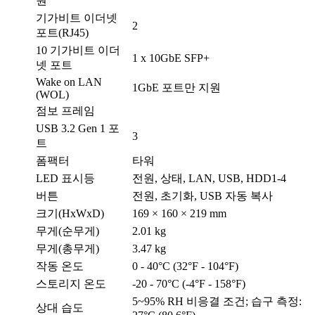
원
기가비트 이더넷
2
포트(RJ45)
10 기가비트 이더
1 x 10GbE SFP+
넷 포트
Wake on LAN
1GbE 포트만 지원
(WOL)
점보 프레임
USB 3.2 Gen 1 포
3
트
폼팩터
타워
LED 표시등
전원, 상태, LAN, USB, HDD1-4
버튼
전원, 초기화, USB 자동 복사
크기(HxWxD)
169 × 160 × 219 mm
무게(순무게)
2.01 kg
무게(총무게)
3.47 kg
작동 온도
0 - 40°C (32°F - 104°F)
스토리지 온도
-20 - 70°C (-4°F - 158°F)
5~95% RH 비응결 조건; 습구 측정:
상대 습도