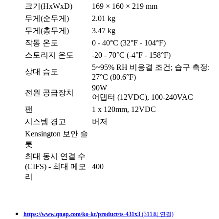
크기(HxWxD)
169 × 160 × 219 mm
무게(순무게)
2.01 kg
무게(총무게)
3.47 kg
작동 온도
0 - 40°C (32°F - 104°F)
스토리지 온도
-20 - 70°C (-4°F - 158°F)
5~95% RH 비응결 조건; 습구 측정:
상대 습도
27°C (80.6°F)
90W
전원 공급장치
어댑터 (12VDC), 100-240VAC
팬
1 x 120mm, 12VDC
시스템 경고
버저
Kensington 보안 슬
롯
최대 동시 연결 수
(CIFS) - 최대 메모
400
리
https://www.qnap.com/ko-kr/product/ts-431x3
(311회 연결)