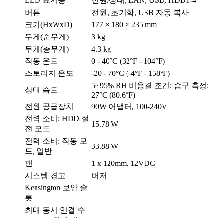
LED 표시등
전원/상태, LAN, USB, HDD1-4
버튼
전원, 초기화, USB 자동 복사
크기(HxWxD)
177 × 180 × 235 mm
무게(순무게)
3 kg
무게(총무게)
4.3 kg
작동 온도
0 - 40°C (32°F - 104°F)
스토리지 온도
-20 - 70°C (-4°F - 158°F)
5~95% RH 비응결 조건; 습구 측정:
상대 습도
27°C (80.6°F)
전원 공급장치
90W 어댑터, 100-240V
전력 소비: HDD 절
15.78 W
전 모드
전력 소비: 작동 모
33.88 W
드, 일반
팬
1 x 120mm, 12VDC
시스템 경고
버저
Kensington 보안 슬
롯
최대 동시 연결 수