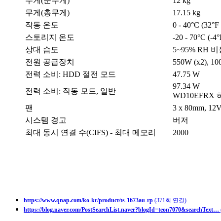
무게(순무게)
12 kg
무게(총무게)
17.15 kg
작동 온도
0 - 40°C (32°F
스토리지 온도
-20 - 70°C (-4°
상대 습도
5~95% RH 비
전원 공급장치
550W (x2), 10
전력 소비: HDD 절전 모드
47.75 W
97.34 W
전력 소비: 작동 모드, 일반
WD10EFR
팬
3 x 80mm, 1
시스템 경고
버저
최대 동시 연결 수(CIFS) - 최대 메모리
2000
https://www.qnap.com/ko-kr/product/ts-1673au-rp
(371회 연결)
https://blog.naver.com/PostSearchList.naver?blogId=teon7070&searchText…