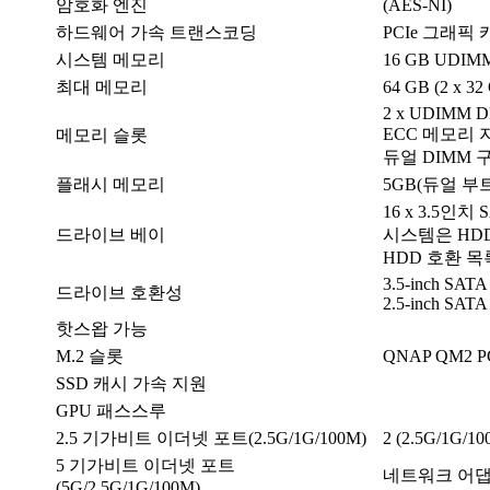
암호화 엔진
(AES-NI)
하드웨어 가속 트랜스코딩
PCIe 그래픽
시스템 메모리
16 GB UDIMM
최대 메모리
64 GB (2 x 32
2 x UDIMM 
ECC 메모리 
메모리 슬롯
듀얼 DIMM 
플래시 메모리
5GB(듀얼 부트
16 x 3.5인치 S
드라이브 베이
시스템은 HD
HDD 호환 
3.5-inch SATA 
드라이브 호환성
2.5-inch SATA s
핫스왑 가능
M.2 슬롯
QNAP QM2 
SSD 캐시 가속 지원
GPU 패스스루
2.5 기가비트 이더넷 포트(2.5G/1G/100M)
2 (2.5G/1G/1
5 기가비트 이더넷 포트
네트워크 어댑
(5G/2.5G/1G/100M)