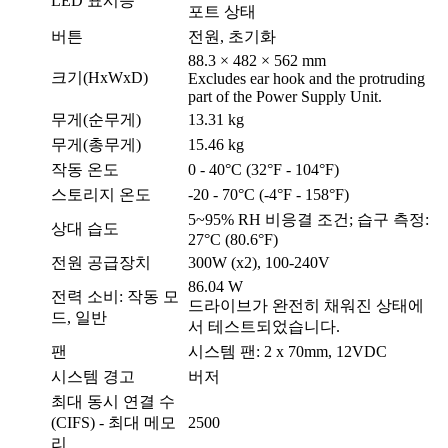
LED 표시등
포트 상태
버튼
전원, 초기화
88.3 × 482 × 562 mm
크기(HxWxD)
Excludes ear hook and the protruding
part of the Power Supply Unit.
무게(순무게)
13.31 kg
무게(총무게)
15.46 kg
작동 온도
0 - 40°C (32°F - 104°F)
스토리지 온도
-20 - 70°C (-4°F - 158°F)
5~95% RH 비응결 조건; 습구 측정:
상대 습도
27°C (80.6°F)
전원 공급장치
300W (x2), 100-240V
86.04 W
전력 소비: 작동 모
드라이브가 완전히 채워진 상태에
드, 일반
서 테스트되었습니다.
팬
시스템 팬: 2 x 70mm, 12VDC
시스템 경고
버저
최대 동시 연결 수
(CIFS) - 최대 메모
2500
리