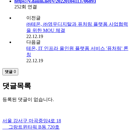
https://v.daum.net/v/20220104113706893
252회 연결
이전글
㈜테온, ㈜영우디지탈과 퓨처링 플랫폼 사업협력
을 위한 MOU 체결
22.12.19
다음글
테온, IT 인프라 올인원 플랫폼 서비스 '퓨처링' 론
칭
22.12.19
댓글
0
댓글목록
등록된 댓글이 없습니다.
서울 강서구 마곡중앙4로 18
그랑트윈타워 B동 720호