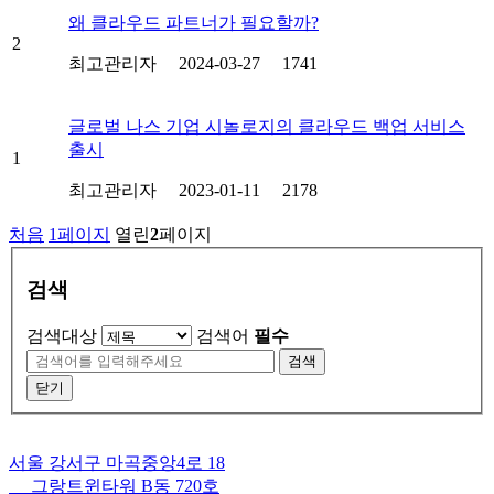
왜 클라우드 파트너가 필요할까?
2
최고관리자
2024-03-27
1741
글로벌 나스 기업 시놀로지의 클라우드 백업 서비스
출시
1
최고관리자
2023-01-11
2178
처음
1
페이지
열린
2
페이지
검색
검색대상
검색어
필수
검색
닫기
서울 강서구 마곡중앙4로 18
그랑트윈타워 B동 720호