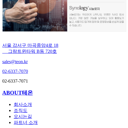
서울 강서구 마곡중앙4로 18
그랑트윈타워 B동 720호
sales@teon.kr
02-6337-7070
02-6337-7071
ABOUT테온
회사소개
조직도
오시는길
파트너 소개